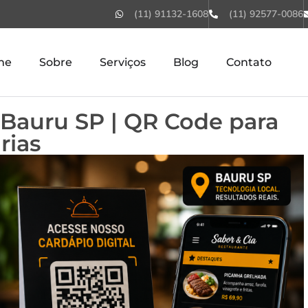
(11) 91132-1608
(11) 92577-0086
me
Sobre
Serviços
Blog
Contato
 Bauru SP | QR Code para
rias