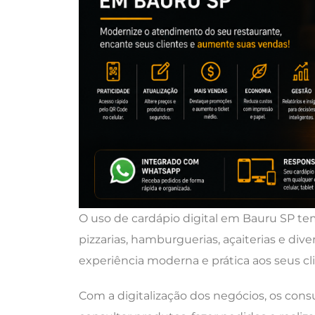
O uso de cardápio digital em Bauru SP t
pizzarias, hamburguerias, açaiterias e d
experiência moderna e prática aos seus cl
Com a digitalização dos negócios, os con