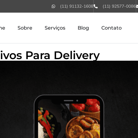
(11) 91132-1608
(11) 92577-0086
me
Sobre
Serviços
Blog
Contato
ivos Para Delivery