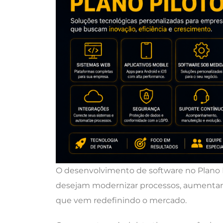
O desenvolvimento de software no Plano 
desejam modernizar processos, aumentar 
que vem redefinindo o mercado.