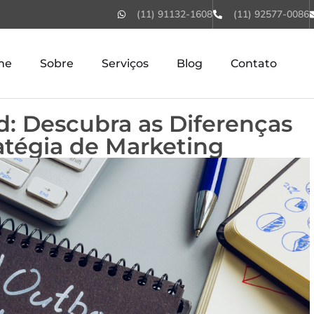
(11) 91132-1608
(11) 92577-0086
me
Sobre
Serviços
Blog
Contato
: Descubra as Diferenças
atégia de Marketing